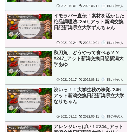
2021.10.01
2022.06.11
I'll の中の人
イモラバー直伝！素材を活かした
#21 この秋絶対に食べたいもの
絶品調理法#250_アット新潟交換
日記新潟県立大学ずんちゃん
2021.09.24
2022.10.01
I'll の中の人
秋刀魚、どうやって食べる？？
#21 この秋絶対に食べたいもの
#247_アット新潟交換日記新潟大
学あゆ
2021.09.17
2022.06.11
I'll の中の人
渋いっ！！大学生秋の味覚#246_
#21 この秋絶対に食べたいもの
アット新潟交換日記新潟県立大学
なりちゃん
2021.09.12
2022.06.11
I'll の中の人
アレンジいっぱい！#244_アット
#21 この秋絶対に食べたいもの