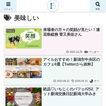
メニュー
検索
美味しい
来場者の方々の笑顔が見たい！連
Others
花祭総務 菅又美佑さん
2023.10.25
づっきー
アイルおすすめ！新潟市中央区の
PUA
カフェ6選【Twitterから抜粋】
2023.06.21
2025.03.13
そー
絶品♡いちじくのパフェ#252_ア
#21 この秋絶対に食べたいもの
ット新潟交換日記新潟大学みき