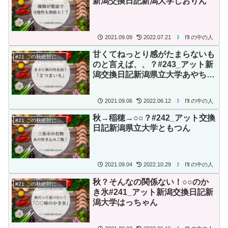
新潟交換日記新潟大学しおりん
2021.09.09
2022.07.21
I'll の中の人
甘くてねっとり感がたまらないも
#21 この秋絶対に食べたいもの
のと言えば、、？#243_アット新
潟交換日記新潟県立大学あやちゃ
ん
2021.09.06
2022.06.12
I'll の中の人
秋→稲穂→○○？#242_アット交換
#21 この秋絶対に食べたいもの
日記新潟県立大学ともつん
2021.09.04
2022.10.29
I'll の中の人
秋？そんなの関係ない！○○のか
#21 この秋絶対に食べたいもの
き氷#241_アット新潟交換日記新
潟大学はっちゃん