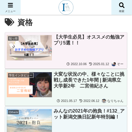
メニュー
検索
資格
【大学生必見】オススメの勉強ア
知っ得
プリ5選！！
2022.10.06
2025.01.12
そー
大変な状況の中、様々なことに挑
学生インタビュー
戦し成長できた1年間 | 新潟県立
大学新2年 二宮侑紀さん
2021.05.17
2022.06.12
なりちゃん
みんなの2021年の抱負！#132_ア
Others
ット新潟交換日記新年特別編！