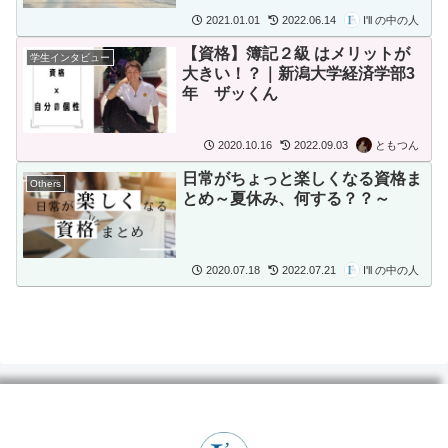
2021.01.01
2022.06.14
I'll の中の人
【資格】簿記２級 はメリットが
学生インタビュー
大きい！？｜新潟大学経済学部3
年 ザッくん
2020.10.16
2022.09.03
ともつん
日常がちょっと楽しくなる資格ま
Others
とめ～夏休み、何する？？～
2020.07.18
2022.07.21
I'll の中の人