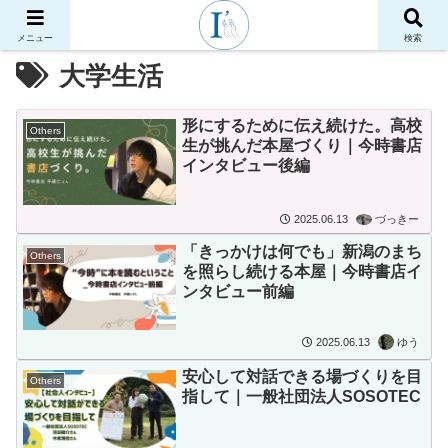
メニュー
検索
大学生活
形にするために伝え続けた。高校
Others
生が挑んだ本屋づくり｜今時書店
インタビュー後編
2025.06.13
づっきー
「きっかけは何でも」新潟のまち
Others
を照らし続ける本屋｜今時書店イ
ンタビュー前編
2025.06.13
ゆう
安心して対話できる場づくりを目
Others
指して｜一般社団法人SOSOTEC