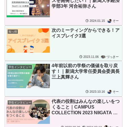
スを開発したい！｜新潟大学経済
学部3年 河合祐弥さん
2024.01.15
そー
次のミーティングからできる！ア
知っ得
イスブレイク3選
2023.11.06
づっきー
4年前以前の学祭の価値を取り戻
学生インタビュー
す！｜新潟大学常任委員会委員長
三上真輝さん
2023.10.16
そー
代表の役割はみんなの楽しいをつ
学生インタビュー
くること｜CAMPUS
COLLECTION 2023 NIIGATA 代
表 佐藤七愛さん