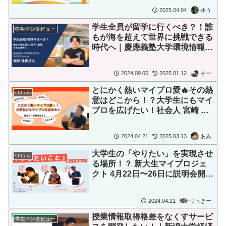
2025.04.04
ゆう
学生全員が留学に行くべき？！誰
学生インタビュー
もが海を超えて世界に挑戦できる
時代へ｜慶應義塾大学環境情報学
部・株式会社RyuLog 坂井壮眞さ
ん
2024.09.05
2025.01.12
そー
とにかく熱いマイプロ愛🔥その熱
Others
意はどこから！？大学生にもマイ
プロを広げたい！社会人 宮崎 芳
史さん
2024.04.21
2025.03.13
あみ
大学生の「やりたい」を実現させ
Others
る場所！？ 新大生マイプロジェ
クト 4月22日〜26日に説明会開
催！
2024.04.21
づっきー
授業情報取得格差をなくすサービ
学生インタビュー