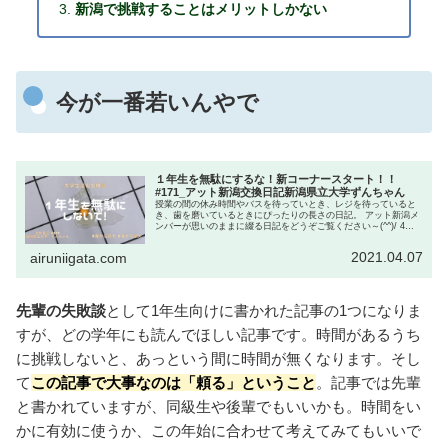
新潟で挑戦することはメリットしかない
今が一番若いんやで
１年生を無駄にするな！新コーナースタート！！
#171_アット新潟交換日記新潟県立大学ずんちゃん
授業の間の休み時間やバスを待っていとき、レジを待っていると
き、歯を磨いているときにぴったりの長さの日記。 アット新潟メ
ンバーが思いのままに綴る日記をどうぞご覧ください～(^^)/ 4月
のテーマは『大学生活の失敗談』です！ 今日は先輩のどんな失敗
談が聞けるのでしょうか？ 今回の担当は新潟県立大学3年生ずん
2021.04.07
airuniigata.com
ちゃんです！
先輩の失敗談
として1年生向けに書かれた記事の1つになりま
すが、どの学年にも読んでほしい記事です。時間があるうち
に挑戦しないと、あっという間に時間が無くなります。そし
て
この記事で大事なのは「頼る」ということ
。記事では先輩
と書かれていますが、同級生や後輩でもいいかも。時間をい
かに有効に使うか、この年始に合わせて考えてみてもいいで