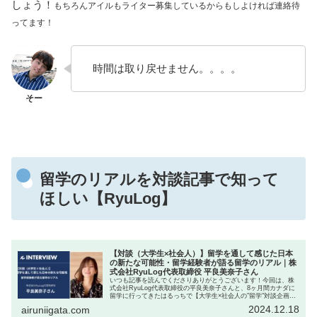
しょう！
もちろんアイルもライター募集しているからもしよければ連絡待
ってます！
時間は取り戻せません。。。。
留学のリアルを対談記事で知って
ほしい【RyuLog】
【対談（大学生×社会人）】留学を通して感じた日本
の新たな可能性・留学経験者が語る留学のリアル｜株
式会社RyuLog代表取締役 平良美奈子さん
いつも記事を読んでくださりありがとうございます！今回は、株
式会社RyuLog代表取締役の平良美奈子さんと、8ヶ月間カナダに
留学に行ってきたはるっちで【大学生×社会人の"留学"対談企画】
を実施しました✨「留学で衝撃を受けたこと」や「留学を通し...
2024.12.18
airuniigata.com