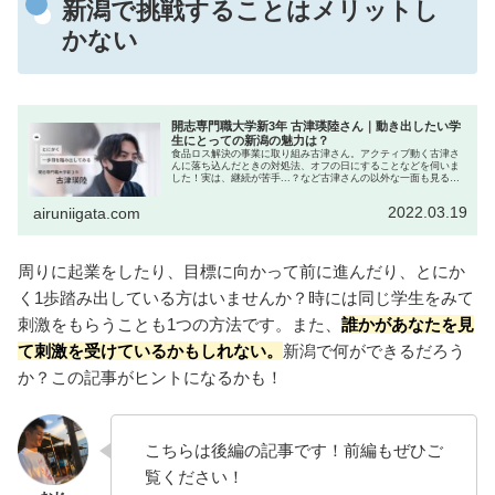
新潟で挑戦することはメリットし
かない
開志専門職大学新3年 古津瑛陸さん｜動き出したい学
生にとっての新潟の魅力は？
食品ロス解決の事業に取り組み古津さん。アクティブ動く古津さ
んに落ち込んだときの対処法、オフの日にすることなどを伺いま
した！実は、継続が苦手...？など古津さんの以外な一面も見るこ
とができる記事です🌟
2022.03.19
airuniigata.com
周りに起業をしたり、目標に向かって前に進んだり、とにか
く1歩踏み出している方はいませんか？時には同じ学生をみて
刺激をもらうことも1つの方法です。また、
誰かがあなたを見
て刺激を受けているかもしれない。
新潟で何ができるだろう
か？この記事がヒントになるかも！
こちらは後編の記事です！前編もぜひご
覧ください！