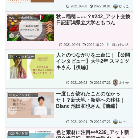
2021.09.08
2022.10.01
ゆっこ
秋→稲穂→○○？#242_アット交換
#21 この秋絶対に食べたいもの
日記新潟県立大学ともつん
2021.09.04
2022.10.29
I'll の中の人
人とのつながりを土台に｜【公開
学生インタビュー
インタビュー】大学2年 スマミツ
キさん【後編】
2021.09.03
2022.07.21
あやか
一度しか訪れたことのなかっ
社会人インタビュー
た！？新天地・新潟への移住｜
Blanc 池田和也さん【前編】
2021.09.01
2022.07.21
ゆっこ
色と素材に注目👀#239_アット新
#20 暑さ対策