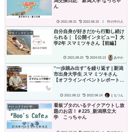
潟交換日記 新潟大学 なっちゃ
ん
2021.08.31
2022.06.15
I'll の中の人
自分自身が好きだから行動し続け
学生インタビュー
られる｜【公開インタビュー】大
学2年 スマミツキさん【前編】
2021.08.20
2024.03.13
あやか
“一歩踏み出す”を繰り返す | 新潟
レポート
市出身大学生 スマ ミツキさん
【オフラインイベントレポート記
事】
2021.08.12
2022.06.14
ともつん
看板ブタのいるテイクアウトし放
#19 おすすめの飲食店
題のお店！＃225_新潟県立大
学 こっちゃん