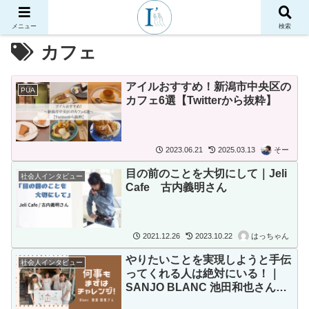
メニュー
検索
カフェ
アイルおすすめ！新潟市中央区の
PUA
カフェ6選【Twitterから抜粋】
2023.06.21
2025.03.13
そー
目の前のことを大切にして｜Jeli
社会人インタビュー
Cafe 古内義明さん
2021.12.26
2023.10.22
はっちゃん
やりたいことを実現しようと手伝
社会人インタビュー
ってくれる人は絶対にいる！｜
SANJO BLANC 池田和也さん
【後編】