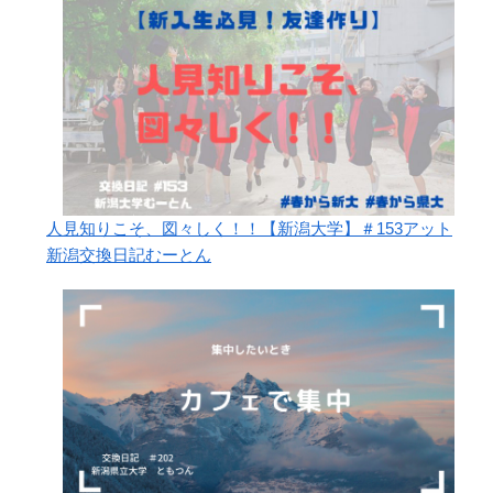
人見知りこそ、図々しく！！【新潟大学】＃153アット
新潟交換日記むーとん