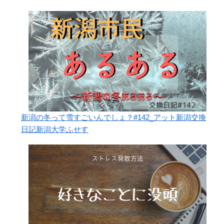
新潟の冬って雪すごいんでしょ？#142_アット新潟交換
日記新潟大学ふせす