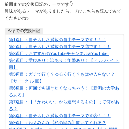
前回までの交換日記のテーマです👇
興味があるテーマがありましたら、ぜひこちらも読んでみて
くださいね✨
今までの交換日記
第1巡目：自分らしさ満載の自由テーマです！！！
第2巡目：自分らしさ満載の自由テーマ②です！！！
第3巡目：おすすめのYouTubeチャンネル&YouTuber
第4巡目：学びあり！涙あり！衝撃あり！【ア ル バ イ ト
回】
第5巡目：ガチで行く？ゆるく行く？もはや入らない？
【サ ー ク ル 回】
第6巡目：何回でも頷きたくなっちゃう！【新潟の大学あ
るある】
第7巡目：【「かわいい」から連想するもの】って何があ
る？
第8巡目：自分らしさ満載の自由テーマです③！！！
第9巡目：ねえみんな【私の悩み】聞いてくれる？