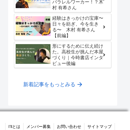
パラレルワーカー！？木
村 有希さん
経験はきっかけの宝庫〜
日々を紡ぎ、今を生き
る〜 木村 有希さん
【前編】
形にするために伝え続け
た。高校生が挑んだ本屋
づくり｜今時書店インタ
ビュー後編
新着記事をもっとみる
I’llとは
メンバー募集
お問い合わせ
サイトマップ