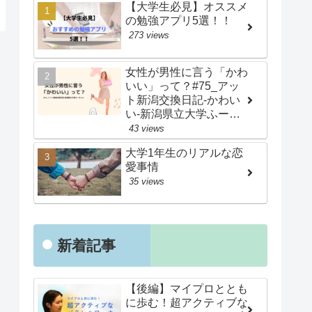
【大学生必見】オススメ
の勉強アプリ5選！！
273 views
女性が男性に言う「かわ
いい」って？#75_アッ
ト新潟交換日記-かわい
い-新潟県立大学ふーち
ゃん
43 views
大学1年生のリアルな恋
愛事情
35 views
新着記事
【後編】マイプロととも
に歩む！超アクティブな