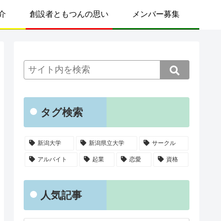
介
創設者ともつんの思い
メンバー募集
タグ検索
新潟大学
新潟県立大学
サークル
アルバイト
起業
恋愛
資格
人気記事