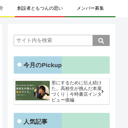
介
創設者ともつんの思い
メンバー募集
今月のPickup
形にするために伝え続け
た。高校生が挑んだ本屋
づくり｜今時書店インタ
ビュー後編
人気記事