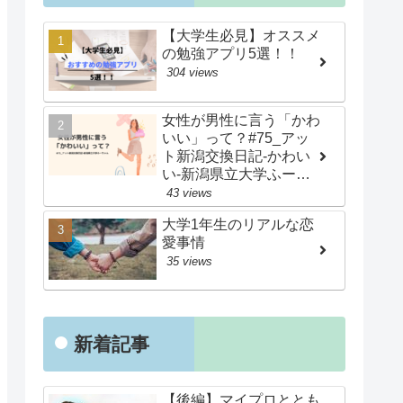
【大学生必見】オススメ
の勉強アプリ5選！！
304 views
女性が男性に言う「かわ
いい」って？#75_アッ
ト新潟交換日記-かわい
い-新潟県立大学ふーち
ゃん
43 views
大学1年生のリアルな恋
愛事情
35 views
新着記事
【後編】マイプロととも