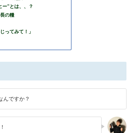
ヒー”とは、、？
長の糧
じってみて！」
なんですか？
！