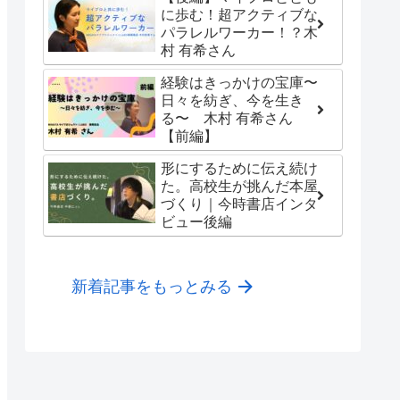
に歩む！超アクティブな
パラレルワーカー！？木
村 有希さん
経験はきっかけの宝庫〜
日々を紡ぎ、今を生き
る〜 木村 有希さん
【前編】
形にするために伝え続け
た。高校生が挑んだ本屋
づくり｜今時書店インタ
ビュー後編
新着記事をもっとみる