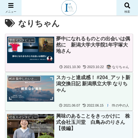
メニュー
検索
なりちゃん
夢中になれるものとの出会いは偶
学生インタビュー
然に 新潟大学大学院1年宇塚大
地さん
2021.10.30
2023.10.22
なりちゃん
スカっと達成感！ #204_アット新
#18 集中したいときどうするか
潟交換日記 新潟県立大学 なりち
ゃん
2021.06.07
2022.06.15
I'll の中の人
興味のあることをきっかけに 株
社会人インタビュー
式会社玉川堂 白鳥みのりさん
【後編】